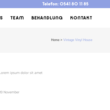
Telefon:
0541 80 11 85
IS
TEAM
BEHANDLUNG
KONTAKT
Home
>
Vintage Vinyl House
CUSTOM FIELD
Lorem ipsum dolor sit amet
DATE
20 November
CATEGORY