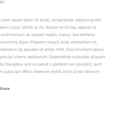
Art
ABOUT THIS PROJECT
Lorem ipsum dolor sit amet, consectetuer adipiscing elit.
Nam cursus. Morbi ut mi. Nullam enim leo, egestas id,
condimentum at, laoreet mattis, massa. Sed eleifend
nonummy diam. Praesent mauris ante, elementum et,
bibendum at, posuere sit amet, nibh. Duis tincidunt lectus
quis dui viverra vestibulum. Suspendisse vulputate aliquam
dui.Excepteur sint occaecat cupidatat non proident, sunt
in culpa qui officia deserunt mollit anim id est laborum
Share