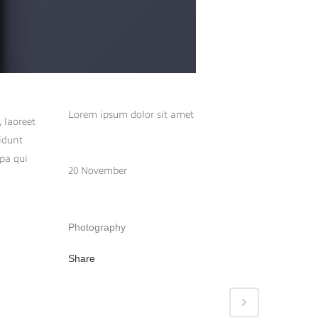
CUSTOM FIELD
Lorem ipsum dolor sit amet
 laoreet
idunt
DATE
lpa qui
20 November
CATEGORY
Photography
Share